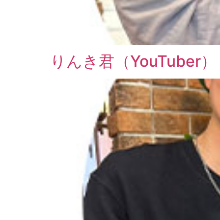
りんき君（YouTuber）